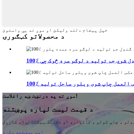
خپل پیغام دلته ولیکئ او موږ ته یې واستوئ
د محصولاتو کټګورۍ
 عکس العمل چاپ شوی ویلور ساحل تولیه
موږ ته په درنښت ښه راغلاست!
د قیمت لیست لپاره پوښتنه
اوس پوښتنه وکړئ