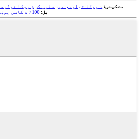
مخکینی:
د یوګا تولیه، غیر سلیپ ګرم یوګا تولیه انټي سلیپ وافل جوړښت، د 100٪ جاذب بوی پرته مای
بل:
100٪ د کاټن پوښ شوي تولیه د کوچنيانو لپاره 2-6 کلن هلکان انجونې د ماشومانو حمام حوض ساحل تولیه نرم جاذب ساحل پونچو