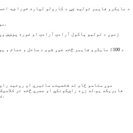
د مایکرو فایبر تولیه چې د کارولو لپاره خورا ښه احساس 
موږ هیله لرو چې تاسو ته نور ځانګړي او لوړ کیفیت لرونکي محصولات چمتو کړو.تاسو ته د محصول غوره تجربه درکوي.
زموږ د تولیو پاکول آرامۍ آرامۍ او غوره پوښښ وړان
غوره تولیداتو ترکیب سره ، زموږ د کارمند ملکیت شرکت په کور ، ساحل ، حمام ، جم سپورت لوازمو کې لاره هواروي.