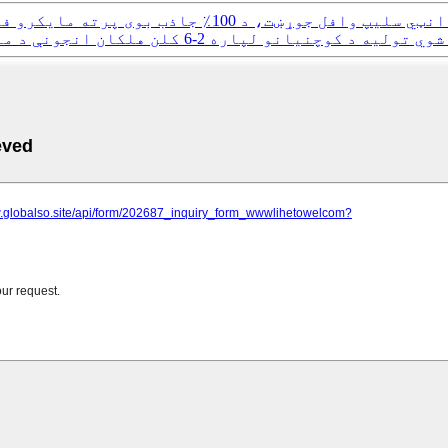
کرو فایبر یوګا کمبل، د ګرم یوګا لپاره په کشن تولیه کې