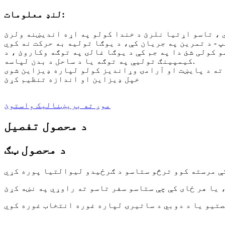
لنډ معلومات:
 کولی شئ دا په جم کې د یوګا غالۍ په توګه وکاروئ ، د
کیمپینګ تولیې په توګه یا د ساحل د بدن لپاسه.
خپل ډیزاین او اندازه تنظیم کړئ
موږ ته بریښنالیک واستوئ
د محصول تفصیل
د محصول ټګ