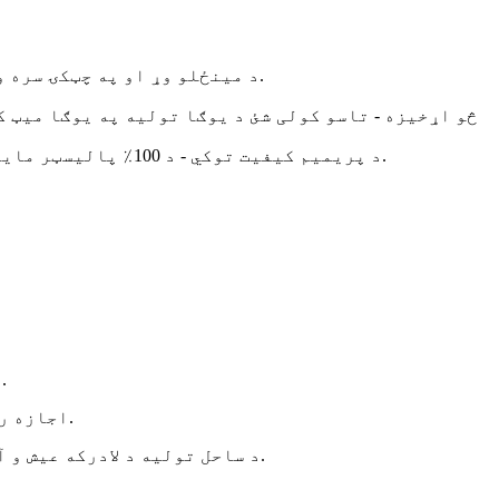
د مینځلو وړ او په چټکۍ سره وچول - د یوګا تولیه د مینځلو ماشین لخوا مینځل کیدی شي ، تاسو اړتیا نلرئ د خندا کولو په اړه اندیښنه ولرئ.
څو اړخیزه - تاسو کولی شئ د یوګا تولیه په یوګا میټ ک
د پریمیم کیفیت توکي - د 100٪ پالیسټر مایکرو فایبر سره تولید شوي، ښه جوړ شوی یوګا تولیه تاسو ته د پایښت او آرامۍ وړاندیز کولو لپاره ډیزاین شوی.
موږ تاسو سره د ښکلي او عملي ساحل تولیه ډیزاین کولو کې مرسته کوو ترڅو ستاسو د ګرځیدو لیوالتیا پوره کړي.
اجازه راکړئ چې د شګو څخه پاک تولیه ستاسو ځای په ساحل، پارک، یا هر ځای کې چې ستاسو سفر تاسو ته راوړي په نښه کړئ.
د ساحل تولیه د لادرکه عیش و آرام احساس ته وده ورکوي او اوبو ته نږدې د استوایی رخصتیو یا د دوبي د ساتیرۍ لپاره غوره انتخاب غوره کوي.