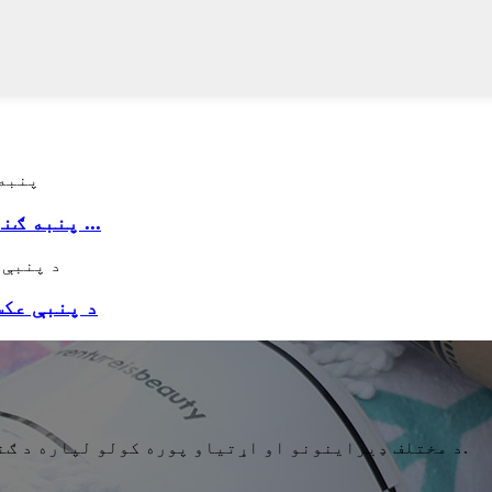
100٪ پنبه ګنډل شوي جم تولیه د لوګو سره څوک چې ...
100٪ د پنبې
د مختلف ډیزاینونو او اړتیاو پوره کولو لپاره د ګنډلو ، چاپ کولو ، جاکوارډ او مختلف ټیکنالوژۍ کارول.