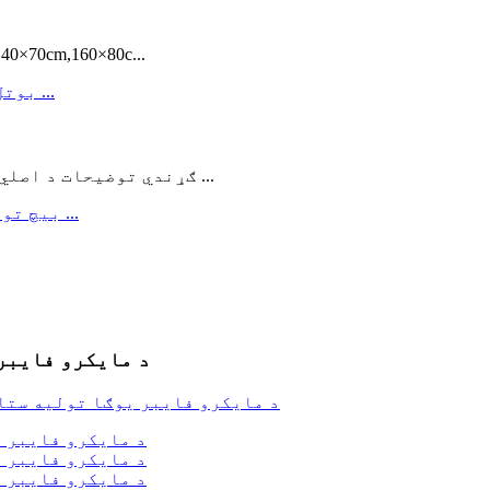
د مشخصاتو مواد 100% پنبه اندازه 150××70cm,160×80c
ګړندي توضیحات د اصلي ځای ځای: شیډونګ ، چین د برانډ نوم: لیه موډ ...
د مایکرو فایبر 