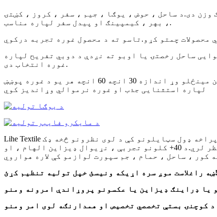
وزن دی.د ساحل ، حوض ، یوګا ، جیم ، سفر ، کروز ، کښتۍ
، بهر ، کیمپینګ او پیدل سفر لپاره مناسب.
ی ساحل رخصتۍ یا اوبو ته نږدې د دوبي تفریح ​​​​لپاره
غوره انتخاب دی.
د 100٪ مایکرو فایبر څخه جوړ شوی د ساحل ، حمام ، یوګا او حوض لپاره کامل د اسانه پاملرنې لپاره ، د ماشین مینځلو وړ اندازه 30 انچه 60 انچه هر یو د غوره پوښښ
لپاره استثنایی جذب او غوره نرموالي وړاندیز کوي
Lihe Textile موږ ستاسو ځای ته شخصیت، ساتیري او روحیه راوړو د کور ډیکور، ساحل، حمام، جم، سپورتونو کې.موږ په پراخه ډول سټایلونو کې د لوی نظرونو څخه ډک
فابریکه یو.له زړه راښکونکي او عصري څخه تر کلاسیک او آرامۍ پورې، لیه ټوکر د هر ځای بشپړولو لپاره یو نظر لري.د 40+ کلونو تجربې ، نړیوال ډیزاین الهام ، او
موږ سره اړیکه ونیسئ خپل تولیه تنظیم کړئ!