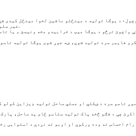
غیر سلیپ - د تمرین په جریان کې، د یوګا تولیه به حرکت نه کوي.
ې واچوئ ترڅو د یوګا میټ د خرابیدو مخه ونیسئ ، یا تاسو