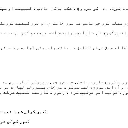
کوي .... دا ګړندي وچ ، شګه پاک ، جاذب ، کمپیکٹ او سپک 
دې کوي، تل د آرامۍ آرایشي احساس چمتو کوي او د استوای
ښه راغلاست 
موږ کولی شو د نمونو یا ډراینګ ډیزاین یا عکسونو پروړاندې امرونه ومنو!
موږ کولی شو د کوچنۍ بستې تخصصي تخصیص او همدارنګه لوی امر ومنو!