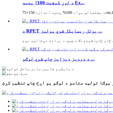
د لوړ کیفیت 100٪ پنبه Ex...
75cm,140...
د RPET بوتل ریسایکل شوي پولیز ...
د دودیز ډیزاین چاپ شوي لوګو ...
یوګا تولیه ستاسو د لوګو یو اړخ چاپ تنظیم کړئ